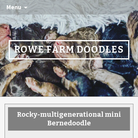
Menu
ROWE FARM DOODLES
Rocky-multigenerational mini
Bernedoodle